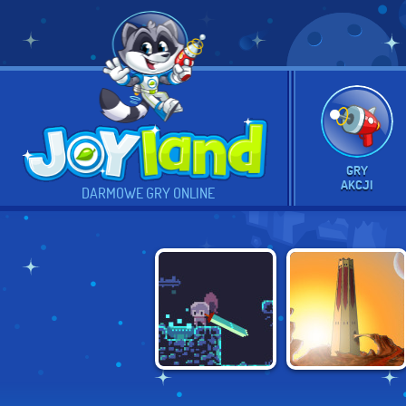
GRY
AKCJI
DARMOWE GRY ONLINE
TOWER OF THE
DEEPEST SWORD
SCORCHED SEA