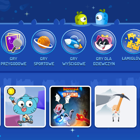
ŁAMIGŁÓ
GRY
GRY
GRY
GRY DLA
PRZYGODOWE
SPORTOWE
WYŚCIGOWE
DZIEWCZYN
GUMBALL BLOCK
BUNNICULA: THE
GETTING OVER IT
PARTY
CURSED DIAMOND