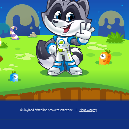
© Joyland, Wszelkie prawa zastrzeżone
|
Mapa witryny