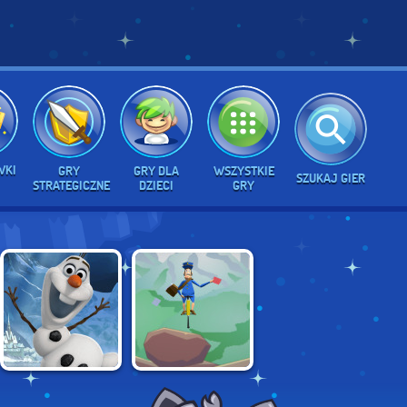
WKI
GRY
GRY DLA
WSZYSTKIE
SZUKAJ GIER
STRATEGICZNE
DZIECI
GRY
FROZEN: OLAF'S
POGO POSTMAN
FREEZE FALL