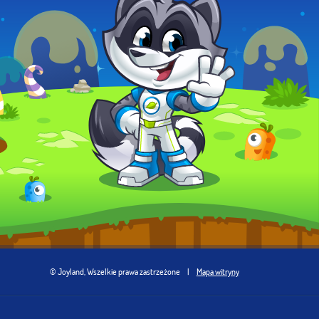
© Joyland, Wszelkie prawa zastrzeżone
|
Mapa witryny