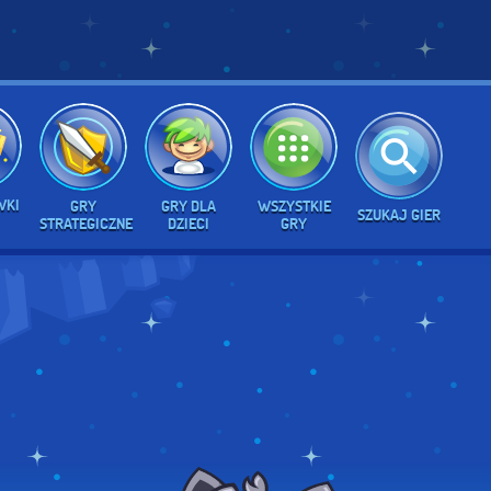
WKI
GRY
GRY DLA
WSZYSTKIE
SZUKAJ GIER
STRATEGICZNE
DZIECI
GRY