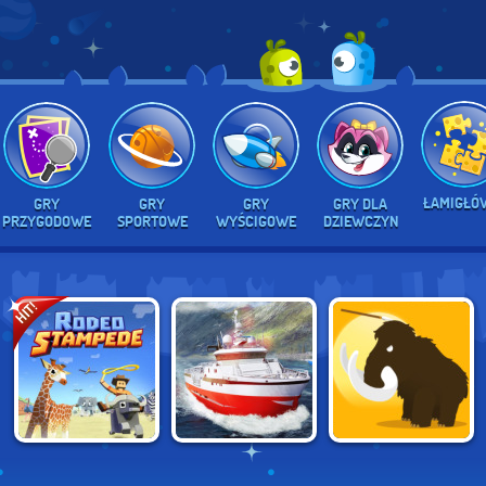
ŁAMIGŁÓ
GRY
GRY
GRY
GRY DLA
PRZYGODOWE
SPORTOWE
WYŚCIGOWE
DZIEWCZYN
HIT!
LEGENDARY
BIG HUNTER
RODEO STAMPEDE
FISHERMAN
ONLINE