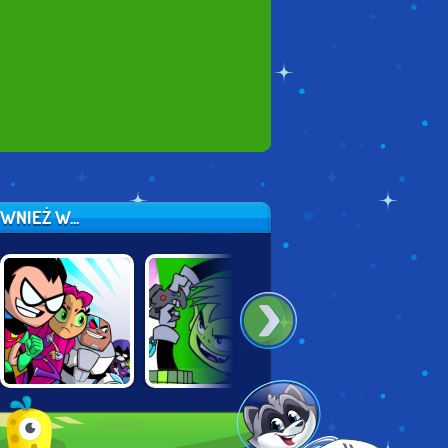
WNIEŻ W...
TEEN TITANS:
TEEN TITANS
BEN 10: ALIEN
SLASH OF
JUMP JOUSTS 2
RUSH
JUSTICE