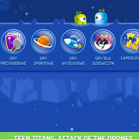
ŁAMIGŁÓ
GRY
GRY
GRY
GRY DLA
PRZYGODOWE
SPORTOWE
WYŚCIGOWE
DZIEWCZYN
TEEN TITANS: ATTACK OF THE DRONES