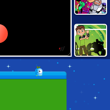
TEEN TITANS:
SLASH OF
JUSTICE
BEN 10: ALIEN
RUSH