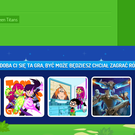
een Titans
DOBA CI SIĘ TA GRA, BYĆ MOŻE BĘDZIESZ CHCIAŁ ZAGRAĆ RÓ
TEEN TITANS:
TEEN TITANS IN
GUARDIANS OF
STELLAR
ZAPPING RUN
THE GALAXY:
SHOWDOWN
GALACTIC RUN