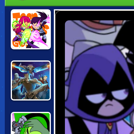
TEEN TITANS:
STELLAR
SHOWDOWN
GUARDIANS OF
THE GALAXY:
GALACTIC RUN