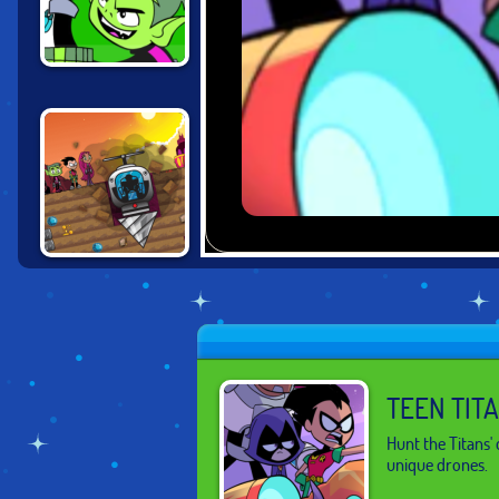
TEEN TITANS
JUMP JOUSTS 2
DRILLIONAIRE 2:
TAMARANIAN
INVASION
TEEN TIT
Hunt the Titans'
unique drones.