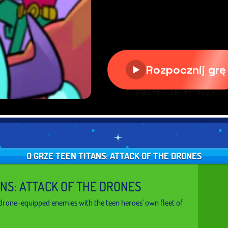
O GRZE TEEN TITANS: ATTACK OF THE DRONES
ANS: ATTACK OF THE DRONES
 drone-equipped enemies with the teen heroes' own fleet of