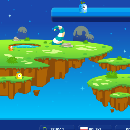
SZUKAJ
POLSKI
K