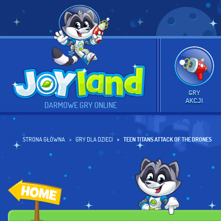
GRY
AKCJI
DARMOWE GRY ONLINE
STRONA GŁÓWNA
GRY DLA DZIECI
TEEN TITANS ATTACK OF THE DRONES