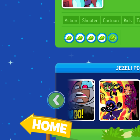
Action
Shooter
Cartoon
Kids
T
JĘŻELI PO
TEEN TITANS
TEEN TITANS:
TEEN TITANS
SUPERHERO
RUMBLE BEE
RESCUE
MAKER