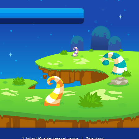
© Joyland, Wszelkie prawa zastrzeżone
|
Mapa witryny